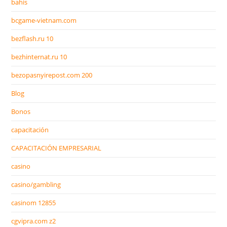
bahis
bcgame-vietnam.com
bezflash.ru 10
bezhinternat.ru 10
bezopasnyirepost.com 200
Blog
Bonos
capacitación
CAPACITACIÓN EMPRESARIAL
casino
casino/gambling
casinom 12855
cgvipra.com z2