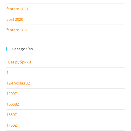
febrero 2021
abril 2020
febrero 2020
Categorías
! Без рубрики
1
12-shkola.ru2
1200Z
1500BZ
1650Z
1750Z