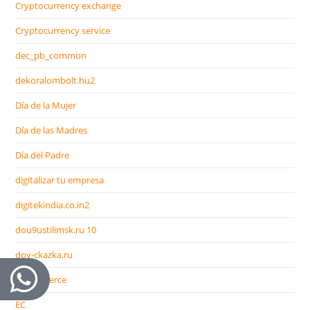
Cryptocurrency exchange
Cryptocurrency service
dec_pb_common
dekoralombolt.hu2
Día de la Mujer
Día de las Madres
Día del Padre
digitalizar tu empresa
digitekindia.co.in2
dou9ustilimsk.ru 10
doy-ckazka.ru
e-commerce
EC