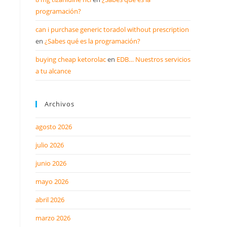
programación?
can i purchase generic toradol without prescription
en
¿Sabes qué es la programación?
buying cheap ketorolac
en
EDB… Nuestros servicios
a tu alcance
Archivos
agosto 2026
julio 2026
junio 2026
mayo 2026
abril 2026
marzo 2026