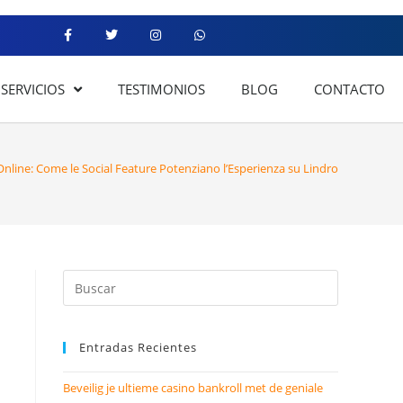
SERVICIOS
TESTIMONIOS
BLOG
CONTACTO
nline: Come le Social Feature Potenziano l’Esperienza su Lindro
Entradas Recientes
Beveilig je ultieme casino bankroll met de geniale