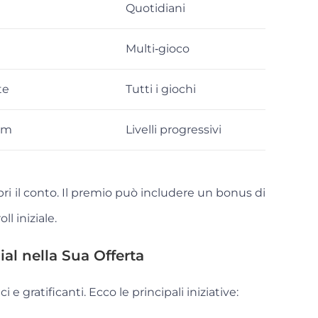
Quotidiani
Multi‑gioco
te
Tutti i giochi
um
Livelli progressivi
pri il conto. Il premio può includere un bonus di
l iniziale.
al nella Sua Offerta
 e gratificanti. Ecco le principali iniziative: