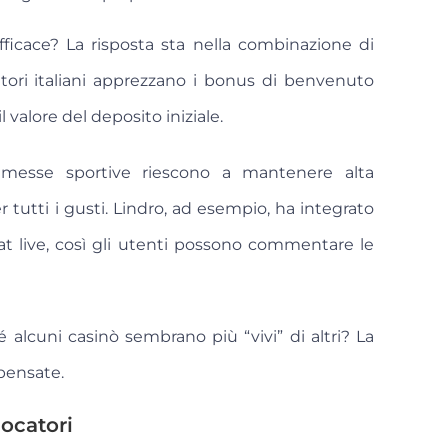
cace? La risposta sta nella combinazione di
atori italiani apprezzano i bonus di benvenuto
 valore del deposito iniziale.
messe sportive riescono a mantenere alta
 tutti i gusti. Lindro, ad esempio, ha integrato
 live, così gli utenti possono commentare le
 alcuni casinò sembrano più “vivi” di altri? La
 pensate.
iocatori