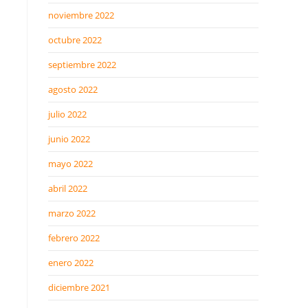
noviembre 2022
octubre 2022
septiembre 2022
agosto 2022
julio 2022
junio 2022
mayo 2022
abril 2022
marzo 2022
febrero 2022
enero 2022
diciembre 2021