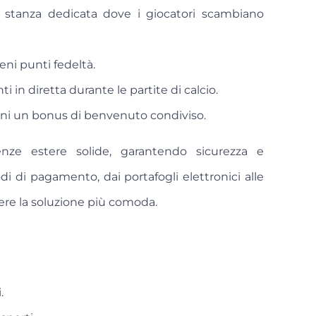
 stanza dedicata dove i giocatori scambiano
eni punti fedeltà.
i in diretta durante le partite di calcio.
ieni un bonus di benvenuto condiviso.
nze estere solide, garantendo sicurezza e
di di pagamento, dai portafogli elettronici alle
ere la soluzione più comoda.
.