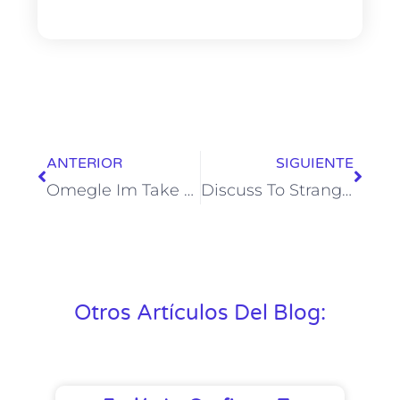
ANTERIOR
SIGUIENTE
Omegle Im Take A Look At April 2025: Vor- Und Nachteile Kosten, Erfolgschancen Und Mitgliederanzahl
Discuss To Strangers Online! Random Video & Voice Chat
Otros Artículos Del Blog: