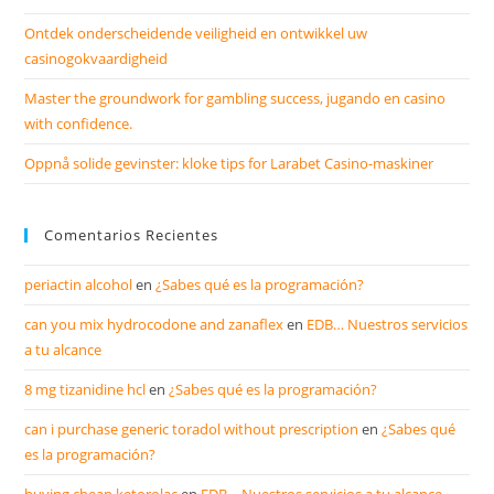
Ontdek onderscheidende veiligheid en ontwikkel uw
casinogokvaardigheid
Master the groundwork for gambling success, jugando en casino
with confidence.
Oppnå solide gevinster: kloke tips for Larabet Casino-maskiner
Comentarios Recientes
periactin alcohol
en
¿Sabes qué es la programación?
can you mix hydrocodone and zanaflex
en
EDB… Nuestros servicios
a tu alcance
8 mg tizanidine hcl
en
¿Sabes qué es la programación?
can i purchase generic toradol without prescription
en
¿Sabes qué
es la programación?