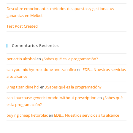
Descubre emocionantes métodos de apuestas y gestiona tus
ganancias en Melbet
Test Post Created
Comentarios Recientes
periactin alcohol
en
¿Sabes qué es la programación?
can you mix hydrocodone and zanaflex
en
EDB… Nuestros servicios
a tu alcance
8 mg tizanidine hcl
en
¿Sabes qué es la programación?
can i purchase generic toradol without prescription
en
¿Sabes qué
es la programación?
buying cheap ketorolac
en
EDB… Nuestros servicios a tu alcance