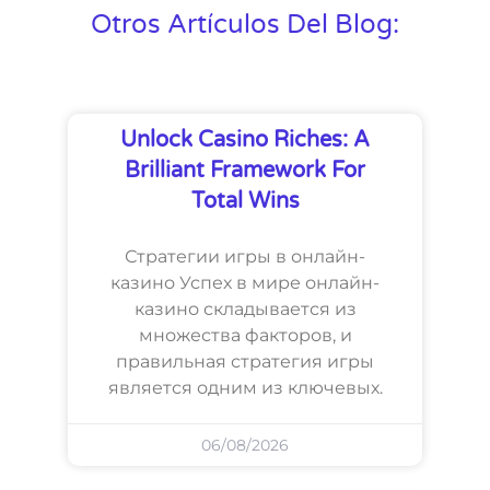
Otros Artículos Del Blog:
Unlock Casino Riches: A
Brilliant Framework For
Total Wins
Стратегии игры в онлайн-
казино Успех в мире онлайн-
казино складывается из
множества факторов, и
правильная стратегия игры
является одним из ключевых.
06/08/2026