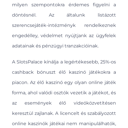
milyen szempontokra érdemes figyelni a
döntésnél. Az általunk listázott
szerencsejáték-intézményk rendelkeznek
engedélley, védelmet nyújtjank az ügyfelek
adatainak és pénzügyi tranzakcióinak.
A SlotsPalace kínálja a legértékesebb, 25%-os
cashback bónuszt élő kaszinó játékokra a
piacon. Az élő kaszinó egy olyan online játék
forma, ahol valódi osztók vezetik a játékot, és
az események élő videóközvetítésen
keresztül zajlanak. A licencelt és szabályozott
online kaszinók játékai nem manipulálhatók,