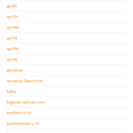
aprBT
aprCH
aprMB
aprPB
aprPB+
aprRB
apuestas
Apuestas Deportivas
bahis
bcgame-vietnam.com
bezflash.ru 10
bezhinternat.ru 10