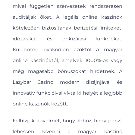
mivel független szervezetek rendszeresen
auditálják őket. A legális online kaszinók
kötelezően biztosítanak befizetési limiteket,
időzárakat és önkizárási funkciókat.
Különösen óvakodjon azoktól a magyar
online kaszinóktól, amelyek 1000%-os vagy
még magasabb bónuszokat hirdetnek. A
Lazybar Casino modern dizájnjával és
innovatív funkcióival vívta ki helyét a legjobb
online kaszinók között.
Felhívjuk figyelmét, hogy ahhoz, hogy pénzt
lehessen kivenni a magyar kaszinó