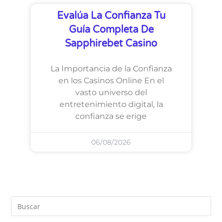
Evalúa La Confianza Tu
Guía Completa De
Sapphirebet Casino
La Importancia de la Confianza
en los Casinos Online En el
vasto universo del
entretenimiento digital, la
confianza se erige
06/08/2026