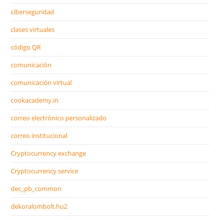
ciberseguridad
clases virtuales
código QR
comunicación
comunicación virtual
cookacademy.in
correo electrónico personalizado
correo institucional
Cryptocurrency exchange
Cryptocurrency service
dec_pb_common
dekoralombolt.hu2