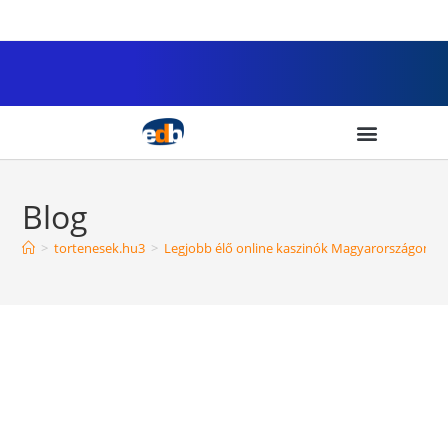
Blog
>
tortenesek.hu3
>
Legjobb élő online kaszinók Magyarországon 2