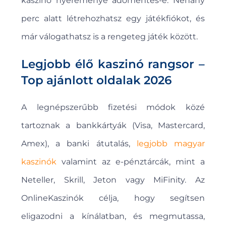
kaszinó nyereménye adómentes-e. Néhány
perc alatt létrehozhatsz egy játékfiókot, és
már válogathatsz is a rengeteg játék között.
Legjobb élő kaszinó rangsor –
Top ajánlott oldalak 2026
A legnépszerűbb fizetési módok közé
tartoznak a bankkártyák (Visa, Mastercard,
Amex), a banki átutalás,
legjobb magyar
kaszinók
valamint az e-pénztárcák, mint a
Neteller, Skrill, Jeton vagy MiFinity. Az
OnlineKaszinók célja, hogy segítsen
eligazodni a kínálatban, és megmutassa,