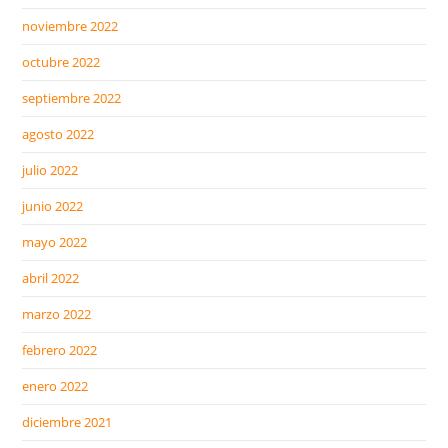
noviembre 2022
octubre 2022
septiembre 2022
agosto 2022
julio 2022
junio 2022
mayo 2022
abril 2022
marzo 2022
febrero 2022
enero 2022
diciembre 2021