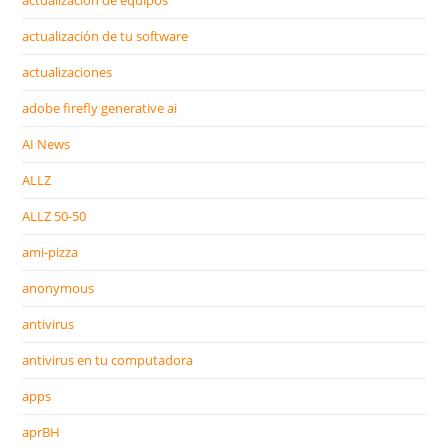
actualización de equipos
actualización de tu software
actualizaciones
adobe firefly generative ai
AI News
ALLZ
ALLZ 50-50
ami-pizza
anonymous
antivirus
antivirus en tu computadora
apps
aprBH