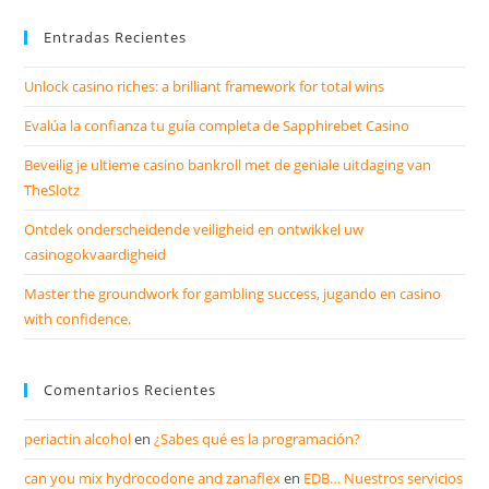
Entradas Recientes
Unlock casino riches: a brilliant framework for total wins
Evalúa la confianza tu guía completa de Sapphirebet Casino
Beveilig je ultieme casino bankroll met de geniale uitdaging van
TheSlotz
Ontdek onderscheidende veiligheid en ontwikkel uw
casinogokvaardigheid
Master the groundwork for gambling success, jugando en casino
with confidence.
Comentarios Recientes
periactin alcohol
en
¿Sabes qué es la programación?
can you mix hydrocodone and zanaflex
en
EDB… Nuestros servicios