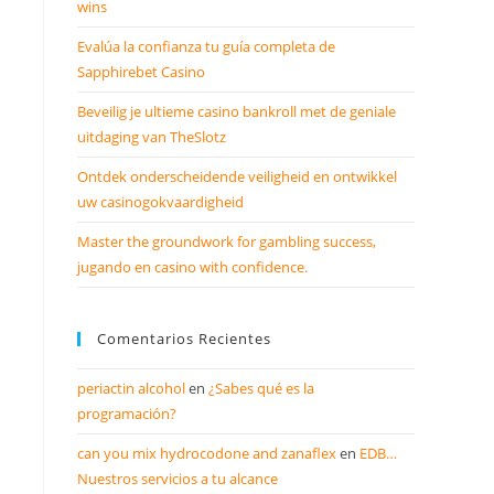
wins
Evalúa la confianza tu guía completa de
Sapphirebet Casino
Beveilig je ultieme casino bankroll met de geniale
uitdaging van TheSlotz
Ontdek onderscheidende veiligheid en ontwikkel
uw casinogokvaardigheid
Master the groundwork for gambling success,
jugando en casino with confidence.
Comentarios Recientes
periactin alcohol
en
¿Sabes qué es la
programación?
can you mix hydrocodone and zanaflex
en
EDB…
Nuestros servicios a tu alcance