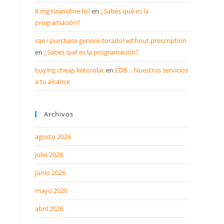
8 mg tizanidine hcl
en
¿Sabes qué es la
programación?
can i purchase generic toradol without prescription
en
¿Sabes qué es la programación?
buying cheap ketorolac
en
EDB… Nuestros servicios
a tu alcance
Archivos
agosto 2026
julio 2026
junio 2026
mayo 2026
abril 2026