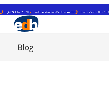
(422) 1.62.20.20
administracion@edb.com.mx
Lun - Vier: 9:00 - 15:
Blog