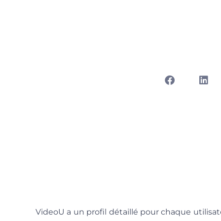
Ometv Chat Vi
febrero 
VideoU a un profil détaillé pour chaque utilis