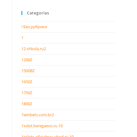
Categorías
! Без рубрики
1
12-shkola.ru2
1200Z
1500BZ
1650Z
1750Z
1800Z
1winbets.com.br2
1xslot.beregaevo.ru 10
1xslots-oficialnyy-vhod.ru 10