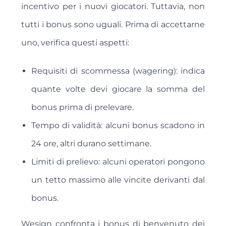
incentivo per i nuovi giocatori. Tuttavia, non
tutti i bonus sono uguali. Prima di accettarne
uno, verifica questi aspetti:
Requisiti di scommessa (wagering): indica
quante volte devi giocare la somma del
bonus prima di prelevare.
Tempo di validità: alcuni bonus scadono in
24 ore, altri durano settimane.
Limiti di prelievo: alcuni operatori pongono
un tetto massimo alle vincite derivanti dal
bonus.
Wesign confronta i bonus di benvenuto dei