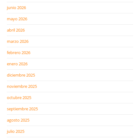
junio 2026
mayo 2026
abril 2026
marzo 2026
febrero 2026
enero 2026
diciembre 2025
noviembre 2025
octubre 2025
septiembre 2025
agosto 2025
julio 2025