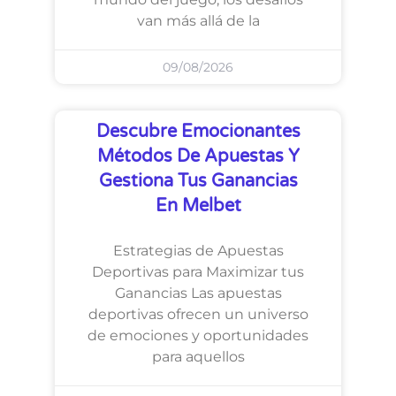
van más allá de la
09/08/2026
Descubre Emocionantes
Métodos De Apuestas Y
Gestiona Tus Ganancias
En Melbet
Estrategias de Apuestas
Deportivas para Maximizar tus
Ganancias Las apuestas
deportivas ofrecen un universo
de emociones y oportunidades
para aquellos