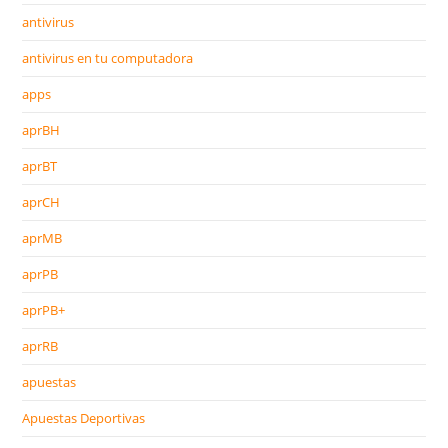
antivirus
antivirus en tu computadora
apps
aprBH
aprBT
aprCH
aprMB
aprPB
aprPB+
aprRB
apuestas
Apuestas Deportivas