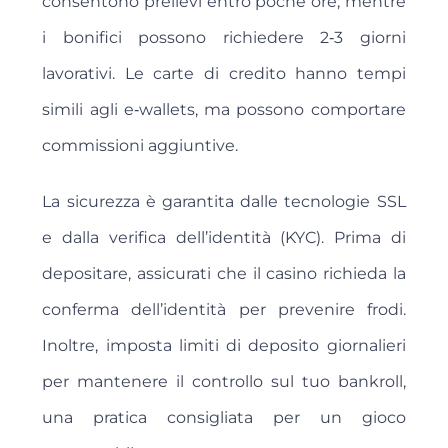
consentono prelievi entro poche ore, mentre
i bonifici possono richiedere 2‑3 giorni
lavorativi. Le carte di credito hanno tempi
simili agli e‑wallets, ma possono comportare
commissioni aggiuntive.
La sicurezza è garantita dalle tecnologie SSL
e dalla verifica dell’identità (KYC). Prima di
depositare, assicurati che il casino richieda la
conferma dell’identità per prevenire frodi.
Inoltre, imposta limiti di deposito giornalieri
per mantenere il controllo sul tuo bankroll,
una pratica consigliata per un gioco