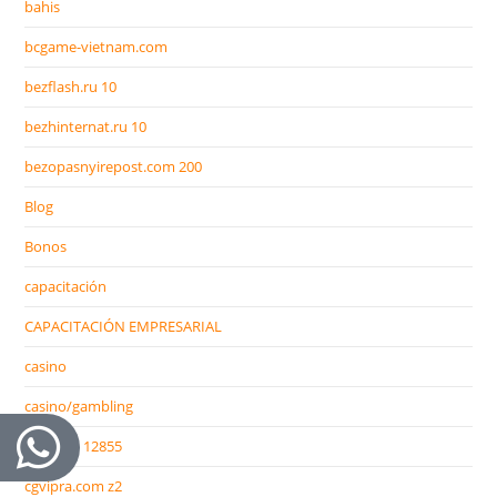
bahis
bcgame-vietnam.com
bezflash.ru 10
bezhinternat.ru 10
bezopasnyirepost.com 200
Blog
Bonos
capacitación
CAPACITACIÓN EMPRESARIAL
casino
casino/gambling
casinom 12855
cgvipra.com z2