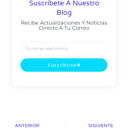
Suscríbete A Nuestro
Blog
Recibe Actualizaciones Y Noticias
Directo A Tu Correo
Suscribirse
ANTERIOR
SIGUIENTE