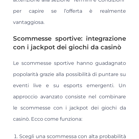
per capire se l’offerta è realmente
vantaggiosa.
Scommesse sportive: integrazione
con i jackpot dei giochi da casinò
Le scommesse sportive hanno guadagnato
popolarità grazie alla possibilità di puntare su
eventi live e su esports emergenti. Un
approccio avanzato consiste nel combinare
le scommesse con i jackpot dei giochi da
casinò. Ecco come funziona:
Scegli una scommessa con alta probabilità