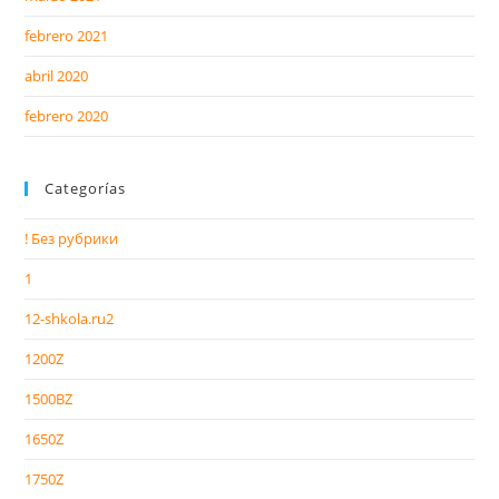
febrero 2021
abril 2020
febrero 2020
Categorías
! Без рубрики
1
12-shkola.ru2
1200Z
1500BZ
1650Z
1750Z