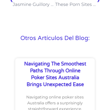
Jasmine Guillory Talks First Lgbtq+ Romance ‘flirting Lessons’ Exclusive
These Porn Sites Are Secure Blog
Otros Artículos Del Blog:
Navigating The Smoothest
Paths Through Online
Poker Sites Australia
Brings Unexpected Ease
Navigating online poker sites
Australia offers a surprisingly
straightforward experience,