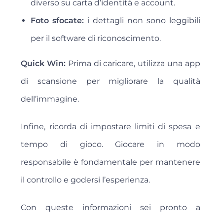
diverso su carta d’identità e account.
Foto sfocate:
i dettagli non sono leggibili
per il software di riconoscimento.
Quick Win:
Prima di caricare, utilizza una app
di scansione per migliorare la qualità
dell’immagine.
Infine, ricorda di impostare limiti di spesa e
tempo di gioco. Giocare in modo
responsabile è fondamentale per mantenere
il controllo e godersi l’esperienza.
Con queste informazioni sei pronto a