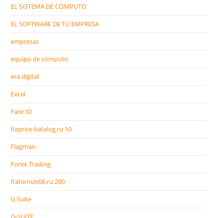
EL SISTEMA DE CÓMPUTO
EL SOFTWARE DE TU EMPRESA
empresas
equipo de cómputo
era digital
Excel
Face ID
fixprice-katalog.ru 10
Flagman
Forex Trading
fraternize06.ru 200
G Suite
G-SUITE