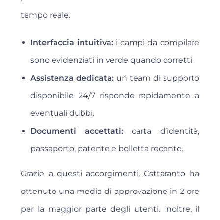
tempo reale.
Interfaccia intuitiva:
i campi da compilare
sono evidenziati in verde quando corretti.
Assistenza dedicata:
un team di supporto
disponibile 24/7 risponde rapidamente a
eventuali dubbi.
Documenti accettati:
carta d’identità,
passaporto, patente e bolletta recente.
Grazie a questi accorgimenti, Csttaranto ha
ottenuto una media di approvazione in 2 ore
per la maggior parte degli utenti. Inoltre, il