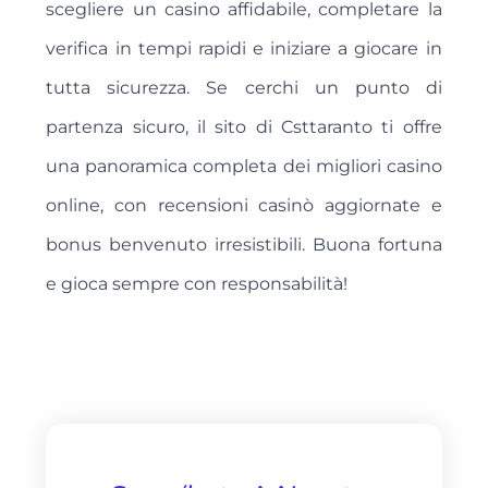
scegliere un casino affidabile, completare la
verifica in tempi rapidi e iniziare a giocare in
tutta sicurezza. Se cerchi un punto di
partenza sicuro, il sito di Csttaranto ti offre
una panoramica completa dei migliori casino
online, con recensioni casinò aggiornate e
bonus benvenuto irresistibili. Buona fortuna
e gioca sempre con responsabilità!