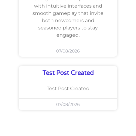
with intuitive interfaces and
smooth gameplay that invite
both newcomers and
seasoned players to stay
engaged.
07/08/2026
Test Post Created
Test Post Created
07/08/2026