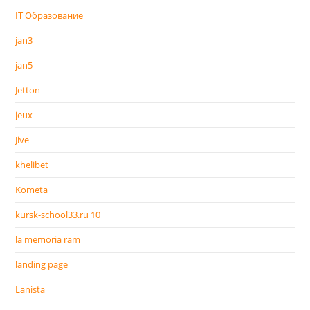
IT Образование
jan3
jan5
Jetton
jeux
Jive
khelibet
Kometa
kursk-school33.ru 10
la memoria ram
landing page
Lanista