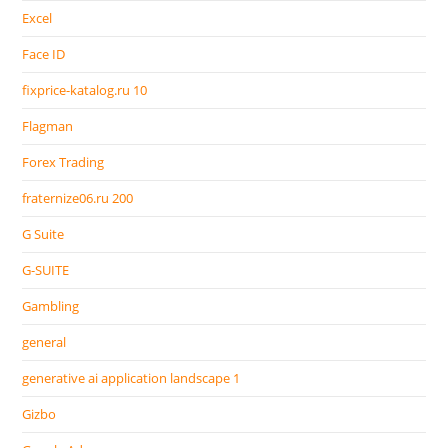
Excel
Face ID
fixprice-katalog.ru 10
Flagman
Forex Trading
fraternize06.ru 200
G Suite
G-SUITE
Gambling
general
generative ai application landscape 1
Gizbo