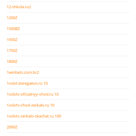
12-shkola.ru2
1200Z
1500BZ
1650Z
1750Z
1800Z
1winbets.com.br2
1xslot.beregaevo.ru 10
1xslots-oficialnyy-vhod.ru 10
1xslots-vhod-zerkalo.ru 10
1xslots-zerkalo-skachat.ru 100
2000Z