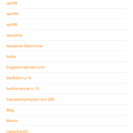
aprPB
aprPB+
aprRB
apuestas
Apuestas Deportivas
bahis
bcgame-vietnam.com
bezflash.ru 10
bezhinternat.ru 10
bezopasnyirepost.com 200
Blog
Bonos
capacitación