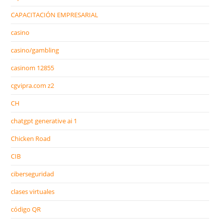
CAPACITACIÓN EMPRESARIAL
casino
casino/gambling
casinom 12855
cgvipra.com z2
CH
chatgpt generative ai 1
Chicken Road
CIB
ciberseguridad
clases virtuales
código QR