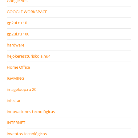
Google Ads
GOOGLE WORKSPACE
gp2ui.ru 10
gp2ui.ru 100
hardware
hejokereszturiskola.hu4
Home Office
IGAMING
imageloop.ru 20
infectar
innovaciones tecnológicas
INTERNET
inventos tecnológicos