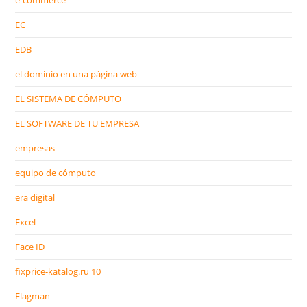
e-commerce
EC
EDB
el dominio en una página web
EL SISTEMA DE CÓMPUTO
EL SOFTWARE DE TU EMPRESA
empresas
equipo de cómputo
era digital
Excel
Face ID
fixprice-katalog.ru 10
Flagman