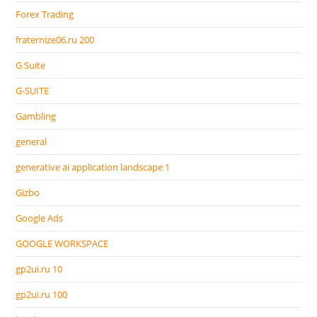
Forex Trading
fraternize06.ru 200
G Suite
G-SUITE
Gambling
general
generative ai application landscape 1
Gizbo
Google Ads
GOOGLE WORKSPACE
gp2ui.ru 10
gp2ui.ru 100