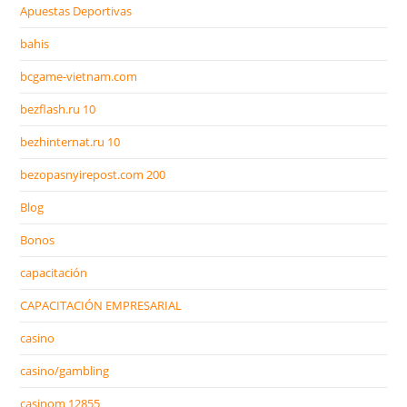
Apuestas Deportivas
bahis
bcgame-vietnam.com
bezflash.ru 10
bezhinternat.ru 10
bezopasnyirepost.com 200
Blog
Bonos
capacitación
CAPACITACIÓN EMPRESARIAL
casino
casino/gambling
casinom 12855