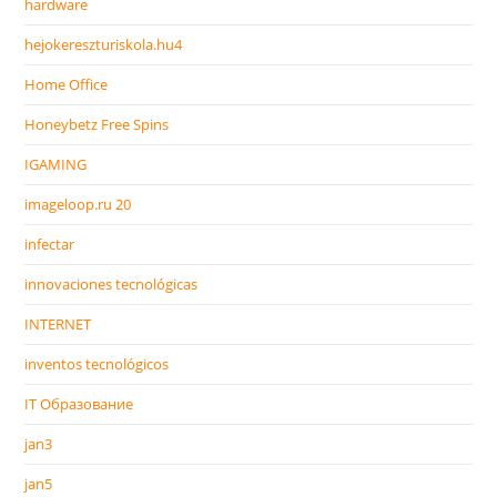
hardware
hejokereszturiskola.hu4
Home Office
Honeybetz Free Spins
IGAMING
imageloop.ru 20
infectar
innovaciones tecnológicas
INTERNET
inventos tecnológicos
IT Образование
jan3
jan5