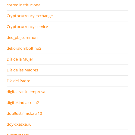
correo institucional
Cryptocurrency exchange
Cryptocurrency service
dec_pb_common
dekoralombolt.hu2
Día de la Mujer
Día de las Madres
Día del Padre
digitalizar tu empresa
digitekindia.co.in2
dou9ustilimsk.ru 10
doy-ckazka.ru